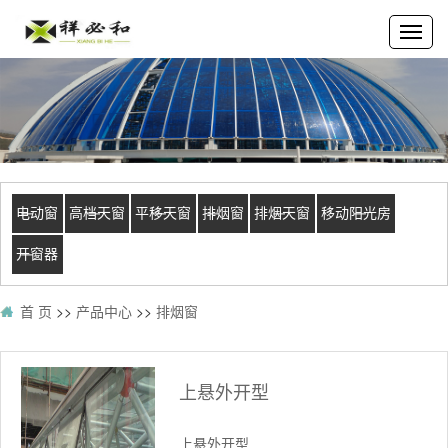
电动窗
高档天窗
平移天窗
排烟窗
排烟天窗
移动阳光房
开窗器
首 页
>>
产品中心
>>
排烟窗
上悬外开型
上悬外开型