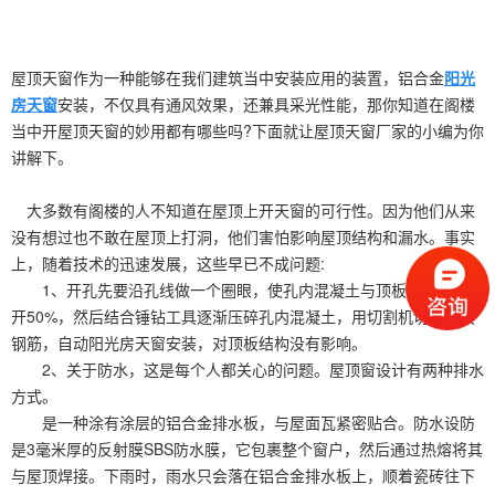
屋顶天窗作为一种能够在我们建筑当中安装应用的装置，铝合金
阳光
房天窗
安装，不仅具有通风效果，还兼具采光性能，那你知道在阁楼
当中开屋顶天窗的妙用都有哪些吗?下面就让屋顶天窗厂家的小编为你
讲解下。
大多数有阁楼的人不知道在屋顶上开天窗的可行性。因为他们从来
没有想过也不敢在屋顶上打洞，他们害怕影响屋顶结构和漏水。事实
上，随着技术的迅速发展，这些早已不成问题:
1、开孔先要沿孔线做一个圈眼，使孔内混凝土与顶板混凝土先分
开50%，然后结合锤钻工具逐渐压碎孔内混凝土，用切割机切断顶板
钢筋，自动阳光房天窗安装，对顶板结构没有影响。
2、关于防水，这是每个人都关心的问题。屋顶窗设计有两种排水
方式。
是一种涂有涂层的铝合金排水板，与屋面瓦紧密贴合。防水设防
是3毫米厚的反射膜SBS防水膜，它包裹整个窗户，然后通过热熔将其
与屋顶焊接。下雨时，雨水只会落在铝合金排水板上，顺着瓷砖往下