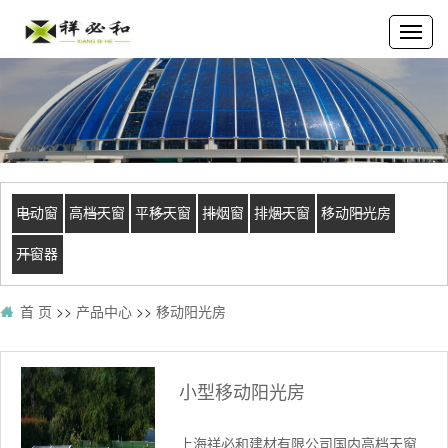
电动窗
高档天窗
平移天窗
排烟窗
排烟天窗
移动阳光房
开窗器
首 页
>>
产品中心
>>
移动阳光房
小型移动阳光房
上海祥必和建材有限公司国内高档天窗