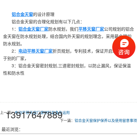
铝合金天窗
的设计原理
铝合金天窗的合理化规划有以下几点：
1：
铝合金天窗厂家
防水规划，我们
平移天窗厂家
公司规划的铝合
金天窗在防水规划处理，结合国内外天窗的规划理念，采用最合理的
防水规划。
2：
电动平移天窗厂家
折页规划，专利技术，保证开启寿命，不同
于别的厂家，
3：铝合金天窗密封规划,三道密封规划，以防止漏风，保证保温
性和防水性
13917647889
上一篇：
电动平移天窗厂家材料装备及运用
下一篇：
铝合金天窗保护保养以及使用留意事项
最近浏览：