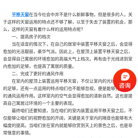
平移天窗
在当今社会中并不是什么新鲜事物，但是很多的人，关
于这样的天窗运用的特点还不够了解，以至于失去了装置的机会，那
么，这样的天窗有着什么样的运用特点呢?
一、提高房子的档次
当在适宜的情况下，在自己的居室中装置平移天窗之后，会显得
愈加的光洁靓丽，豪华气派。因此上，在屋顶上装置平移天窗之后，
会显得自己寓居的环境愈加的高端大气上档次。再有由于光线进到室
内愈加的足够，也提高了寓居的质量。
二、完成了更好的通风作用
在室内的屋顶上装置运用平移天窗，不仅让室内的光线变得愈加
的足够，还有一点运用的特点咱们也不能够忽视，便是能够完成更好
的通风运用作用。这样室内的空气会显得愈加的清新自然。这也是提
高自己寓居过环境的一个主要的表现。
最终咱们还要知道，当在咱们的室内装置运用平移天窗之后，不
仅能够让咱们的视野愈加的开阔，关键是关于室内的隔音也能够有大
幅度的提高。当咱们坐在室内就能够欣赏到天上的景色之后，也是非
常惬意的事情。